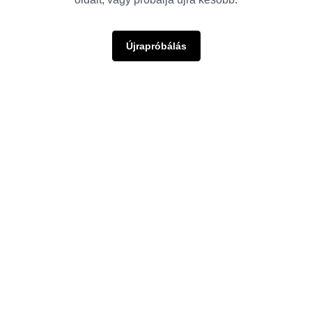
Újrapróbálás