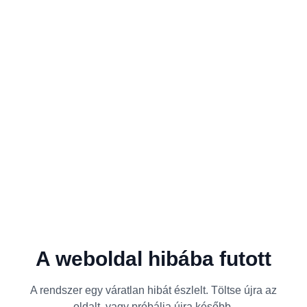
A weboldal hibába futott
A rendszer egy váratlan hibát észlelt. Töltse újra az
oldalt, vagy próbálja újra később.