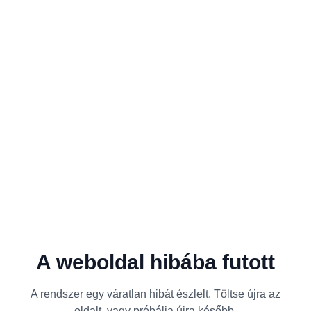
A weboldal hibába futott
A rendszer egy váratlan hibát észlelt. Töltse újra az
oldalt, vagy próbálja újra később.