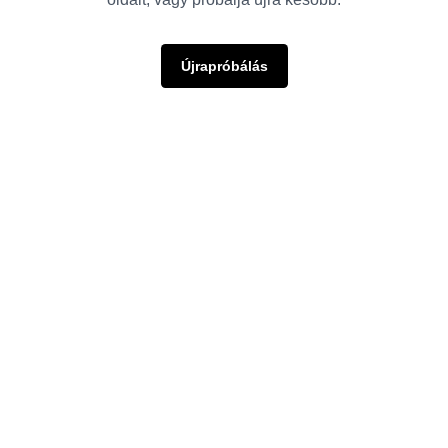
Újrapróbálás