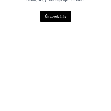
Újrapróbálás