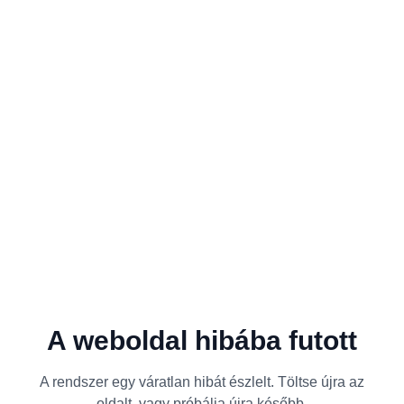
A weboldal hibába futott
A rendszer egy váratlan hibát észlelt. Töltse újra az
oldalt, vagy próbálja újra később.