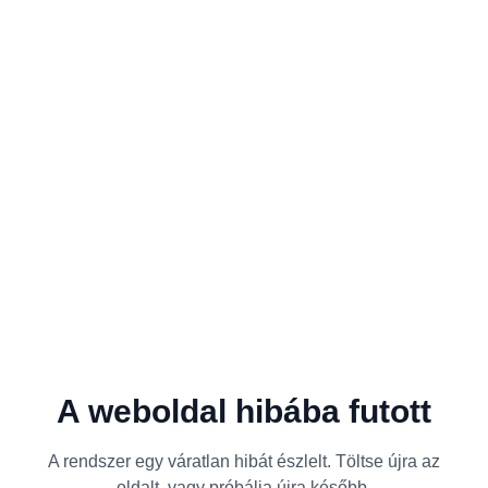
A weboldal hibába futott
A rendszer egy váratlan hibát észlelt. Töltse újra az
oldalt, vagy próbálja újra később.