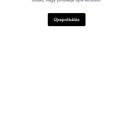
Újrapróbálás