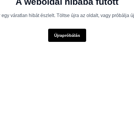
A weboldal hibába futott
egy váratlan hibát észlelt. Töltse újra az oldalt, vagy próbálja 
Újrapróbálás