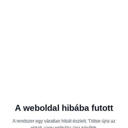
A weboldal hibába futott
A rendszer egy váratlan hibát észlelt. Töltse újra az
oldalt, vagy próbálja újra később.