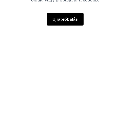
Újrapróbálás