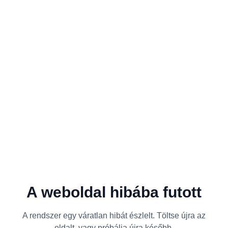
A weboldal hibába futott
A rendszer egy váratlan hibát észlelt. Töltse újra az
oldalt, vagy próbálja újra később.