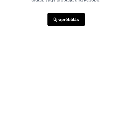
Újrapróbálás