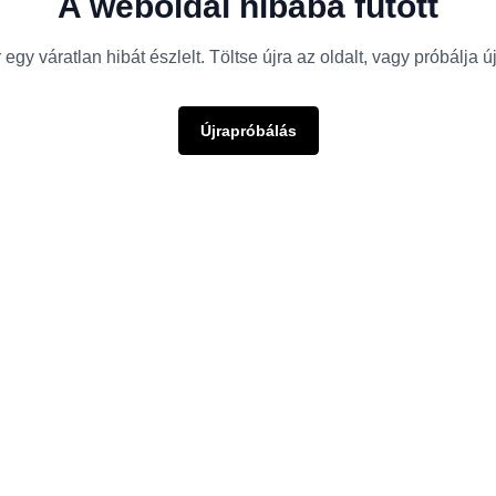
A weboldal hibába futott
egy váratlan hibát észlelt. Töltse újra az oldalt, vagy próbálja 
Újrapróbálás