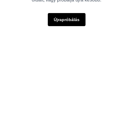
Újrapróbálás