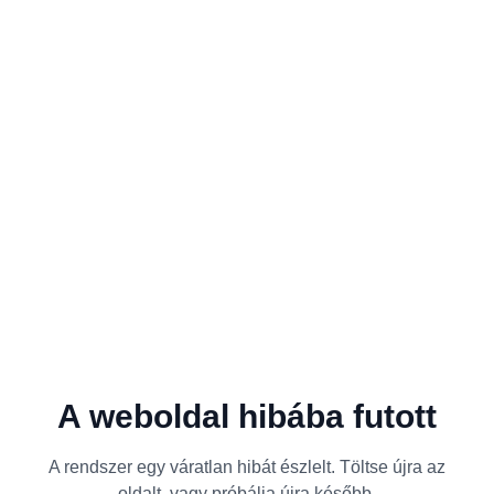
A weboldal hibába futott
A rendszer egy váratlan hibát észlelt. Töltse újra az
oldalt, vagy próbálja újra később.