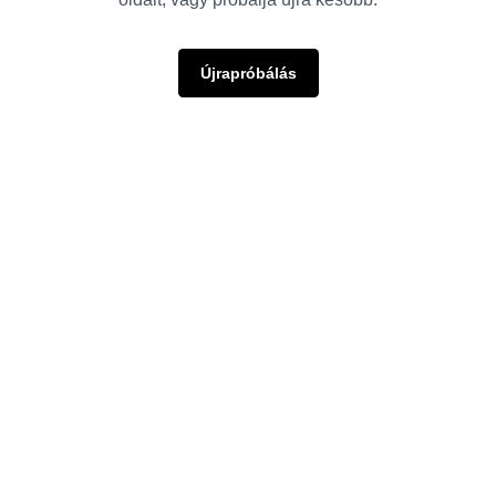
Újrapróbálás