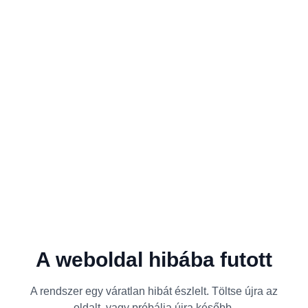
A weboldal hibába futott
A rendszer egy váratlan hibát észlelt. Töltse újra az
oldalt, vagy próbálja újra később.