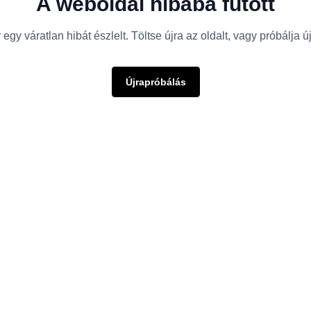
A weboldal hibába futott
egy váratlan hibát észlelt. Töltse újra az oldalt, vagy próbálja 
Újrapróbálás