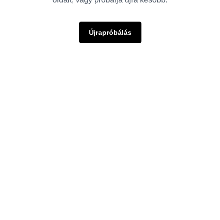
Újrapróbálás