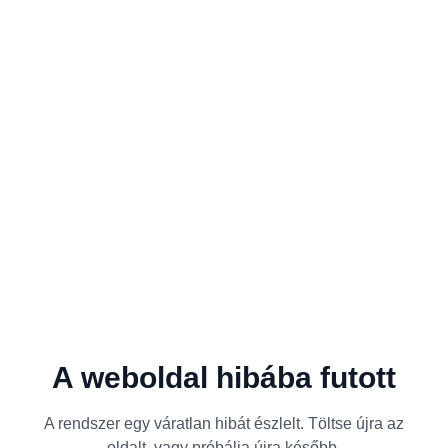
A weboldal hibába futott
A rendszer egy váratlan hibát észlelt. Töltse újra az
oldalt, vagy próbálja újra később.