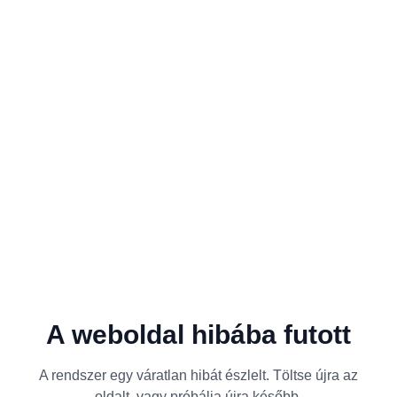
A weboldal hibába futott
A rendszer egy váratlan hibát észlelt. Töltse újra az
oldalt, vagy próbálja újra később.