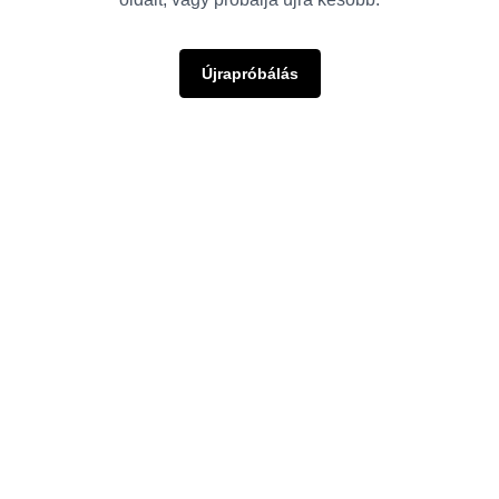
Újrapróbálás