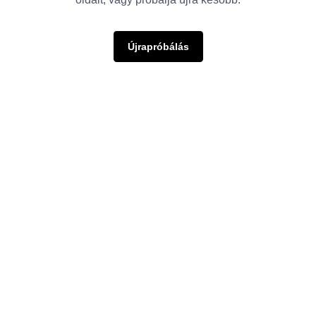
Újrapróbálás