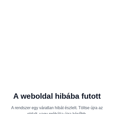
A weboldal hibába futott
A rendszer egy váratlan hibát észlelt. Töltse újra az
oldalt, vagy próbálja újra később.