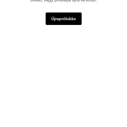
Újrapróbálás