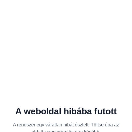
A weboldal hibába futott
A rendszer egy váratlan hibát észlelt. Töltse újra az
oldalt, vagy próbálja újra később.