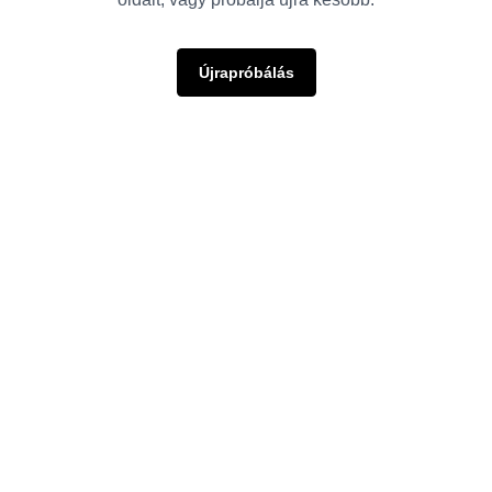
Újrapróbálás