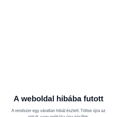
A weboldal hibába futott
A rendszer egy váratlan hibát észlelt. Töltse újra az
oldalt, vagy próbálja újra később.