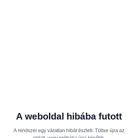
A weboldal hibába futott
A rendszer egy váratlan hibát észlelt. Töltse újra az
oldalt, vagy próbálja újra később.