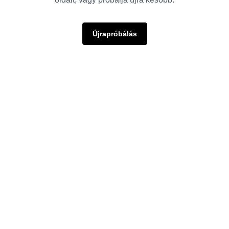
Újrapróbálás