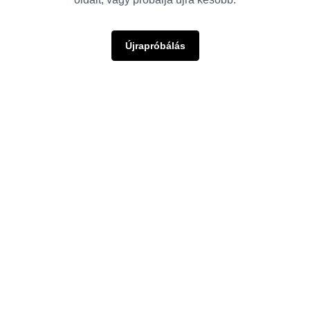
Újrapróbálás