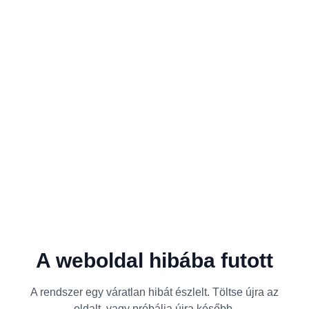
A weboldal hibába futott
A rendszer egy váratlan hibát észlelt. Töltse újra az
oldalt, vagy próbálja újra később.