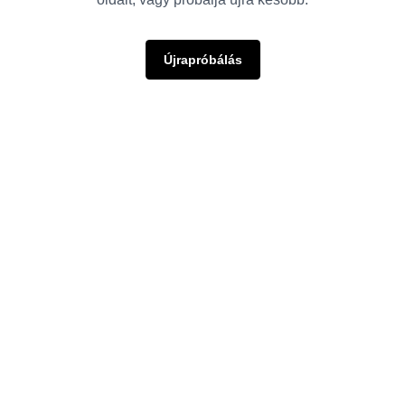
Újrapróbálás