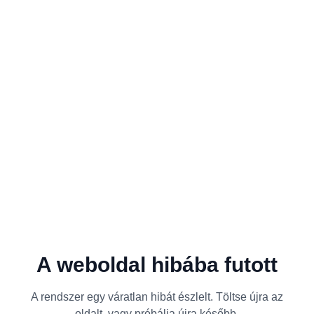
A weboldal hibába futott
A rendszer egy váratlan hibát észlelt. Töltse újra az
oldalt, vagy próbálja újra később.