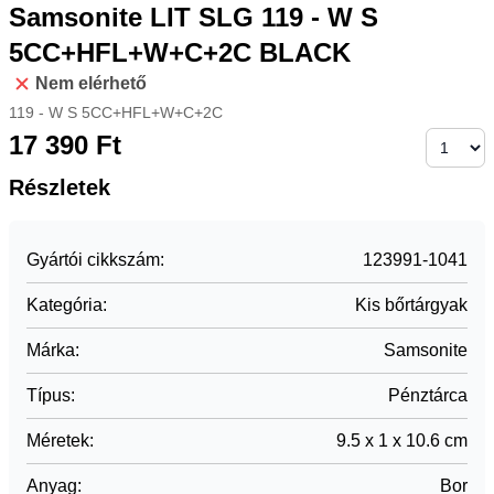
Samsonite LIT SLG 119 - W S
5CC+HFL+W+C+2C BLACK
Nem elérhető
119 - W S 5CC+HFL+W+C+2C
17 390
Ft
Részletek
Gyártói cikkszám
:
123991-1041
Kategória
:
Kis bőrtárgyak
Márka
:
Samsonite
Típus
:
Pénztárca
Méretek
:
9.5 x 1 x 10.6 cm
Anyag
:
Bor