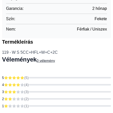
Garancia
:
2 hónap
Szín
:
Fekete
Nem
:
Férfiak / Uniszex
Termékleírás
119 - W S 5CC+HFL+W+C+2C
Vélemények
0
vélemény
5
(
5
)
4
(
4
)
3
(
3
)
2
(
2
)
1
(
1
)