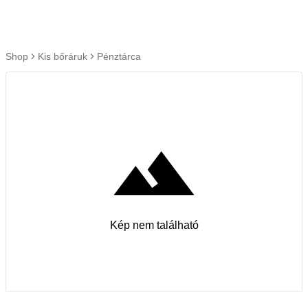
Ugrás a tartalomra
Shop
Kis bőráruk
Pénztárca
Kép nem található