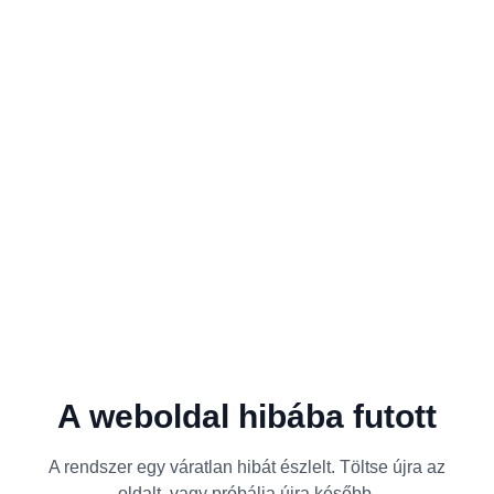
A weboldal hibába futott
A rendszer egy váratlan hibát észlelt. Töltse újra az
oldalt, vagy próbálja újra később.