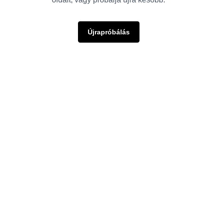
Újrapróbálás