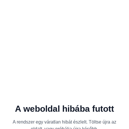
A weboldal hibába futott
A rendszer egy váratlan hibát észlelt. Töltse újra az
oldalt, vagy próbálja újra később.