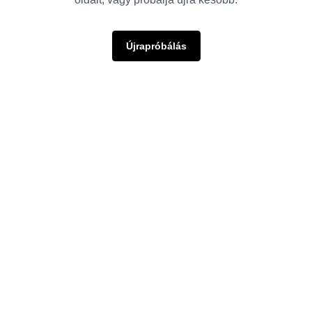
Újrapróbálás