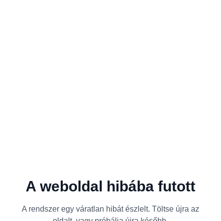
A weboldal hibába futott
A rendszer egy váratlan hibát észlelt. Töltse újra az
oldalt, vagy próbálja újra később.