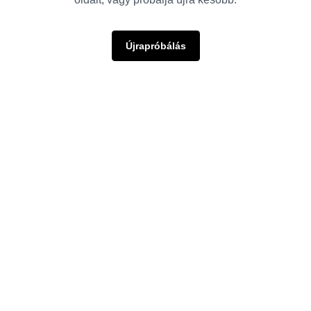
Újrapróbálás