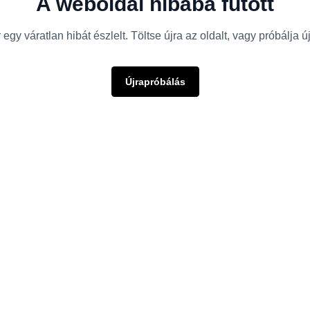
A weboldal hibába futott
egy váratlan hibát észlelt. Töltse újra az oldalt, vagy próbálja 
Újrapróbálás