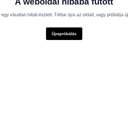
A weboldal hibába futott
egy váratlan hibát észlelt. Töltse újra az oldalt, vagy próbálja 
Újrapróbálás