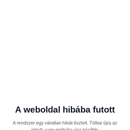
A weboldal hibába futott
A rendszer egy váratlan hibát észlelt. Töltse újra az
oldalt, vagy próbálja újra később.