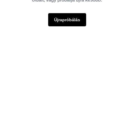
Újrapróbálás