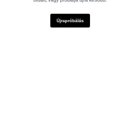
Újrapróbálás