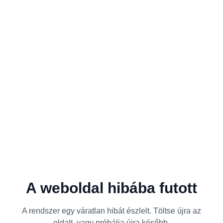
A weboldal hibába futott
A rendszer egy váratlan hibát észlelt. Töltse újra az
oldalt, vagy próbálja újra később.