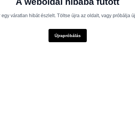
A weboldal hibába futott
egy váratlan hibát észlelt. Töltse újra az oldalt, vagy próbálja 
Újrapróbálás