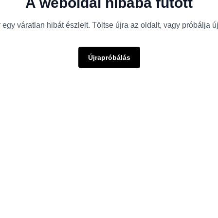
A weboldal hibába futott
egy váratlan hibát észlelt. Töltse újra az oldalt, vagy próbálja 
Újrapróbálás