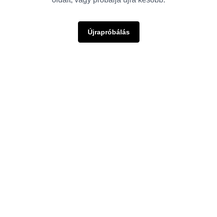
Újrapróbálás