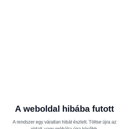
A weboldal hibába futott
A rendszer egy váratlan hibát észlelt. Töltse újra az
oldalt, vagy próbálja újra később.