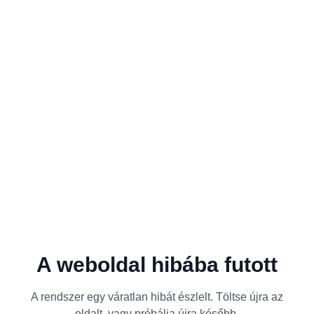
A weboldal hibába futott
A rendszer egy váratlan hibát észlelt. Töltse újra az
oldalt, vagy próbálja újra később.