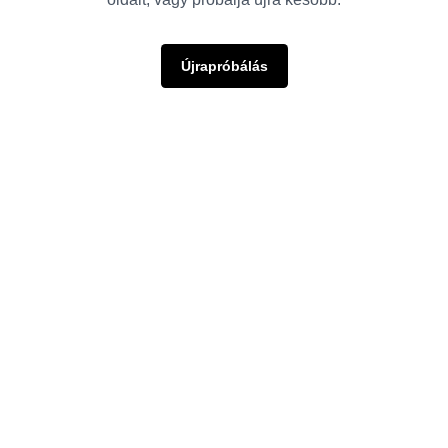
Újrapróbálás