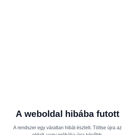
A weboldal hibába futott
A rendszer egy váratlan hibát észlelt. Töltse újra az
oldalt, vagy próbálja újra később.