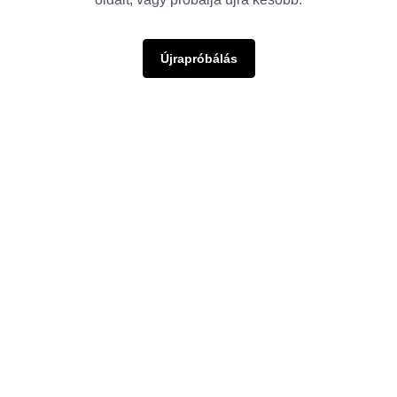
Újrapróbálás