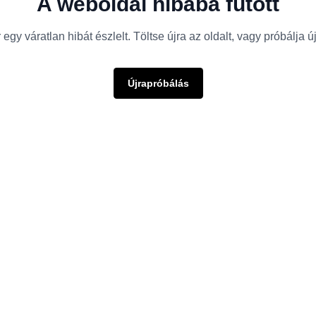
A weboldal hibába futott
egy váratlan hibát észlelt. Töltse újra az oldalt, vagy próbálja 
Újrapróbálás