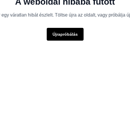
A weboldal hibába futott
egy váratlan hibát észlelt. Töltse újra az oldalt, vagy próbálja 
Újrapróbálás