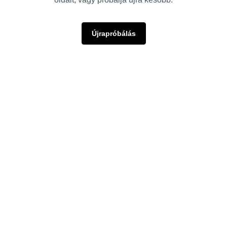
Újrapróbálás