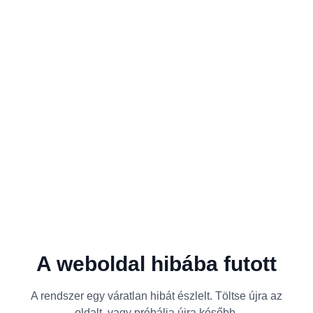
A weboldal hibába futott
A rendszer egy váratlan hibát észlelt. Töltse újra az
oldalt, vagy próbálja újra később.