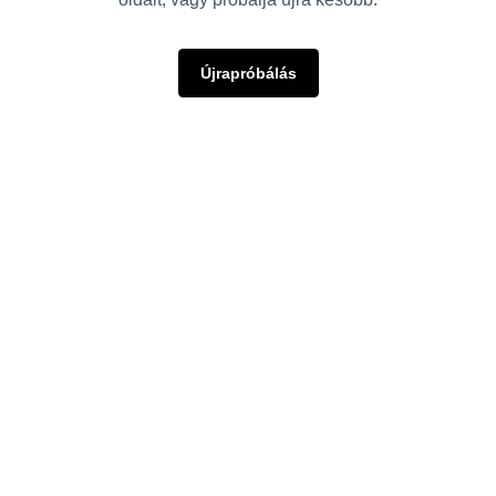
Újrapróbálás