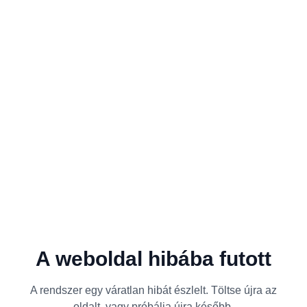
A weboldal hibába futott
A rendszer egy váratlan hibát észlelt. Töltse újra az
oldalt, vagy próbálja újra később.