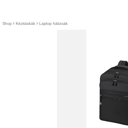
Ugrás a tartalomra
Shop
Kézitáskák
Laptop hátizsák