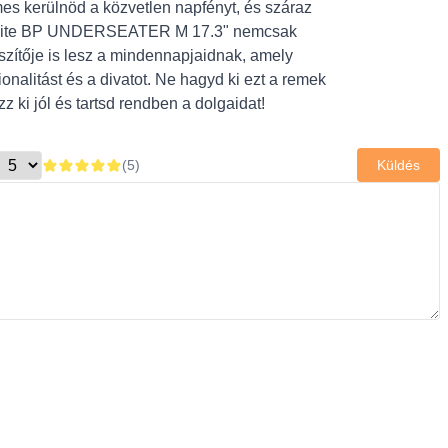
mes kerülnöd a közvetlen napfényt, és száraz
sonite BP UNDERSEATER M 17.3" nemcsak
szítője is lesz a mindennapjaidnak, amely
onalitást és a divatot. Ne hagyd ki ezt a remek
 ki jól és tartsd rendben a dolgaidat!
(
5
)
Küldés