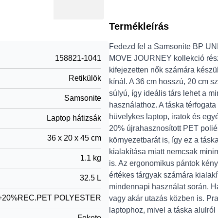
Termékleírás
Fedezd fel a Samsonite BP UN
158821-1041
MOVE JOURNEY kollekció része.
kifejezetten nők számára készü
Retikülök
kínál. A 36 cm hosszú, 20 cm s
súlyú, így ideális társ lehet a
Samsonite
használathoz. A táska térfogata 
hüvelykes laptop, iratok és eg
Laptop hátizsák
20% újrahasznosított PET poli
36 x 20 x 45 cm
környezetbarát is, így ez a tásk
kialakítása miatt nemcsak minima
1.1 kg
is. Az ergonomikus pántok kénye
értékes tárgyak számára kialakí
32.5 L
mindennapi használat során. H
+20%REC.PET POLYESTER
vagy akár utazás közben is. Pra
laptophoz, mivel a táska alulról
Fekete