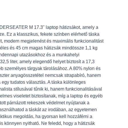
DERSEATER M 17.3" laptop hátizsákot, amely a
 Ez a klasszikus, fekete színben elérhető táska
lt, modern megjelenést és maximális funkcionalitást
zéles és 45 cm magas hátizsák mindössze 1,1 kg
 mindennapi utazásokhoz és a munkahelyi
32,5 liter, amely elegendő helyet biztosít a 17,3
yéb személyes tárgyak tárolásához. A 80% nylon és
észter anyagösszetétel nemcsak strapabíró, hanem
a egy tudatos választás. A táska különleges
lista stílusával tűnik ki, hanem funkcionalitásával
lmes viseletet biztosítanak, míg a laptop és egyéb
tott párnázott rekeszek védelmet nyújtanak a
asználhatod a táskát az irodában, az egyetemen
ktikus megoldás, ha gyorsan kell hozzáférni a
 is könnyen nyitható. Ne feledd, hogy a hátizsák