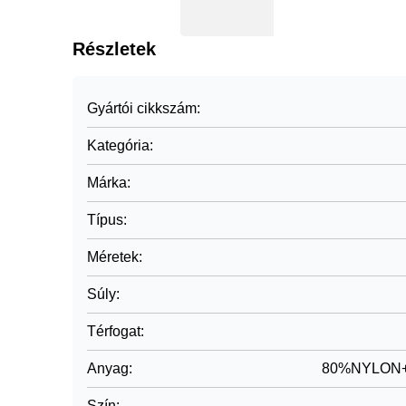
Részletek
Gyártói cikkszám
:
Kategória
:
Márka
:
Típus
:
Méretek
:
Súly
:
Térfogat
:
Anyag
:
80%NYLON
Szín
: