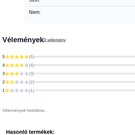
Nem
:
Vélemények
0
vélemény
5
(
5
)
4
(
4
)
3
(
3
)
2
(
2
)
1
(
1
)
Vélemények betöltése...
Hasonló termékek: