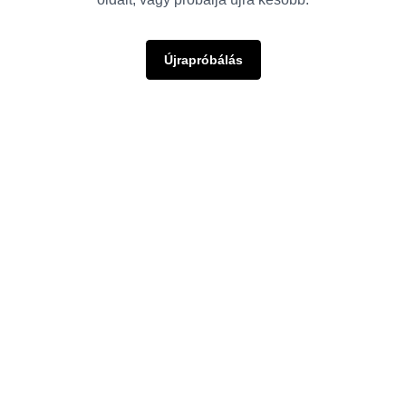
Újrapróbálás