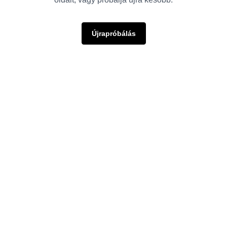
Újrapróbálás