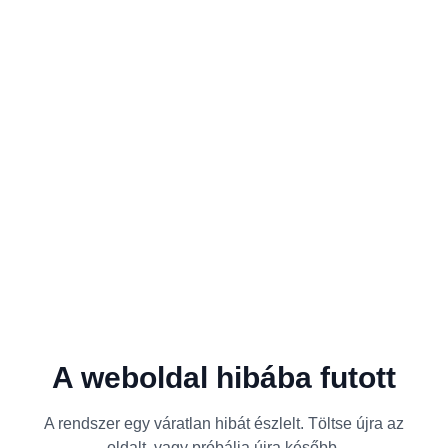
A weboldal hibába futott
A rendszer egy váratlan hibát észlelt. Töltse újra az
oldalt, vagy próbálja újra később.