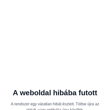
A weboldal hibába futott
A rendszer egy váratlan hibát észlelt. Töltse újra az
oldalt, vagy próbálja újra később.