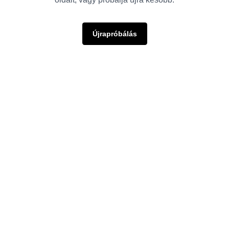
Újrapróbálás