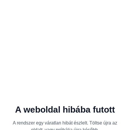
A weboldal hibába futott
A rendszer egy váratlan hibát észlelt. Töltse újra az
oldalt, vagy próbálja újra később.