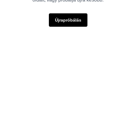
Újrapróbálás