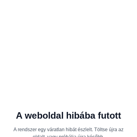
A weboldal hibába futott
A rendszer egy váratlan hibát észlelt. Töltse újra az
oldalt, vagy próbálja újra később.