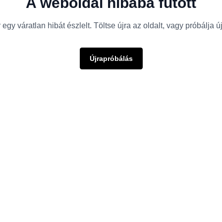
A weboldal hibába futott
egy váratlan hibát észlelt. Töltse újra az oldalt, vagy próbálja 
Újrapróbálás