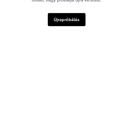
Újrapróbálás