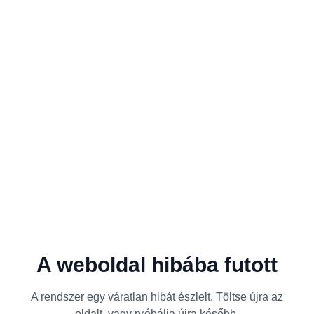
A weboldal hibába futott
A rendszer egy váratlan hibát észlelt. Töltse újra az
oldalt, vagy próbálja újra később.