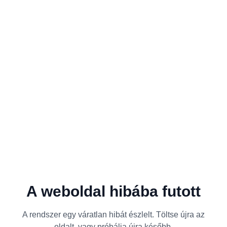
A weboldal hibába futott
A rendszer egy váratlan hibát észlelt. Töltse újra az
oldalt, vagy próbálja újra később.