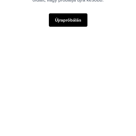
Újrapróbálás