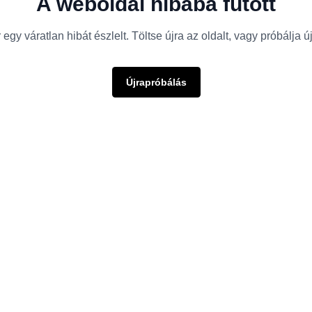
A weboldal hibába futott
egy váratlan hibát észlelt. Töltse újra az oldalt, vagy próbálja 
Újrapróbálás