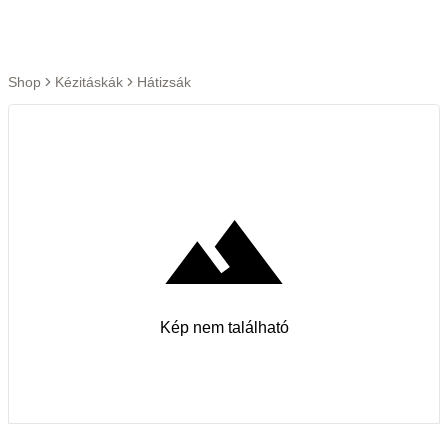
Ugrás a tartalomra
Shop
Kézitáskák
Hátizsák
Kép nem található