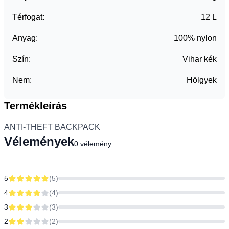
Térfogat
:
12 L
Anyag
:
100% nylon
Szín
:
Vihar kék
Nem
:
Hölgyek
Termékleírás
ANTI-THEFT BACKPACK
Vélemények
0
vélemény
5
(
5
)
4
(
4
)
3
(
3
)
2
(
2
)