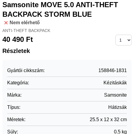
Samsonite MOVE 5.0 ANTI-THEFT
BACKPACK STORM BLUE
Nem elérhető
ANTI-THEFT BACKPACK
40 490
Ft
Részletek
Gyártói cikkszám
:
158846-1831
Kategória
:
Kézitáskák
Márka
:
Samsonite
Típus
:
Hátizsák
Méretek
:
25.5 x 12 x 32 cm
Súly
:
0.5 kg