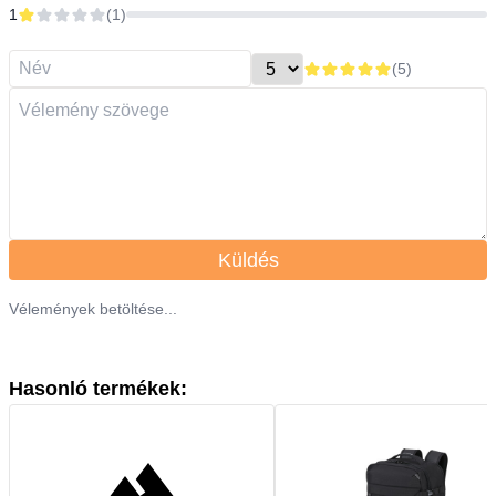
1
(
1
)
(
5
)
Küldés
Vélemények betöltése...
Hasonló termékek: