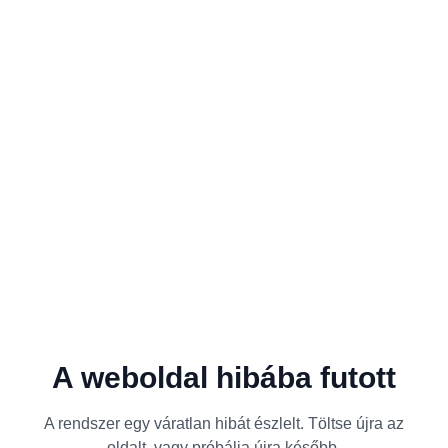
A weboldal hibába futott
A rendszer egy váratlan hibát észlelt. Töltse újra az
oldalt, vagy próbálja újra később.