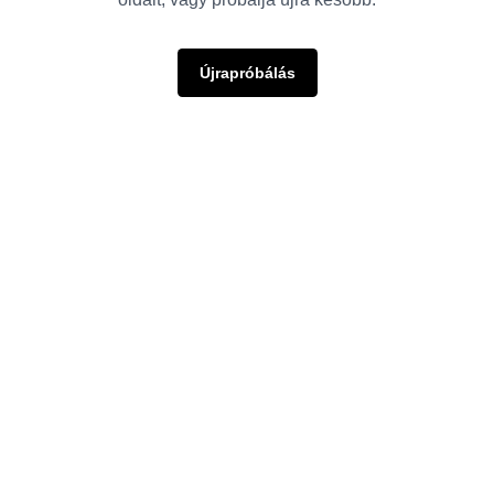
Újrapróbálás