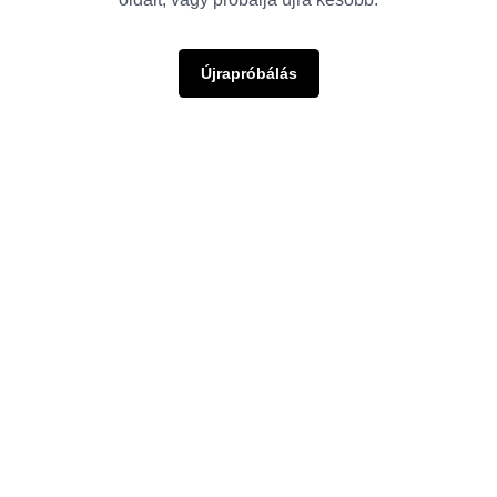
Újrapróbálás