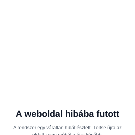
A weboldal hibába futott
A rendszer egy váratlan hibát észlelt. Töltse újra az
oldalt, vagy próbálja újra később.