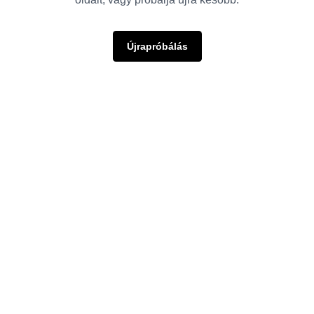
Újrapróbálás