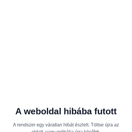
A weboldal hibába futott
A rendszer egy váratlan hibát észlelt. Töltse újra az
oldalt, vagy próbálja újra később.